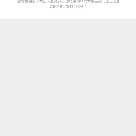
北京市朝阳区东四环北路2号上东公园里4层东塔&5层，100016
京ICP备17043473号-1