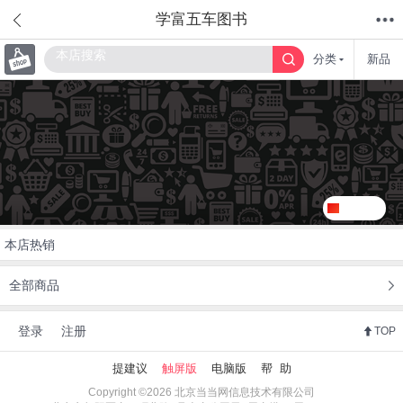
学富五车图书
分类
新品
首页
分类
值得买
购物车
我的当当
关注
本店热销
全部商品
登录
注册
TOP
提建议
触屏版
电脑版
帮 助
Copyright ©2026 北京当当网信息技术有限公司