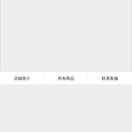
店铺简介
所有商品
联系客服
梦溪图书专营店
首页
分类
值得买
购物车
我的当当