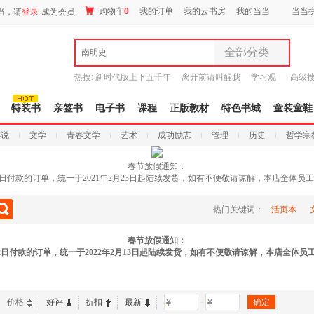
购物车
0
我的订单
我的云书房
我的当当
当当
当，请
登录
成为会员
全部分类
南明史
全部分类
热搜:
新时代版上下五千年
离开前请叫醒我
学习观
高级
尾品汇
有兽焉全集
唐诗三百首译注
9.9元包邮
图书
特装书
亲签书
电子书
课程
正版教材
特色书城
童装童鞋
电子书
小说
文学
青春文学
艺术
成功励志
管理
历史
哲学宗
音像
影视
春节放假通知：
时尚美妆
年2月22日付款的订单，统一于2021年2月23日起陆续发货，如有不便敬请谅解，本店全
母婴用品
玩具
热门关键词：
活页本
孕婴服饰
春节放假通知：
童装童鞋
2年2月12日付款的订单，统一于2022年2月13日起陆续发货，如有不便敬请谅解，本店全
家居日用
家具装饰
服装
价格
好评
折扣
最新
-
鞋