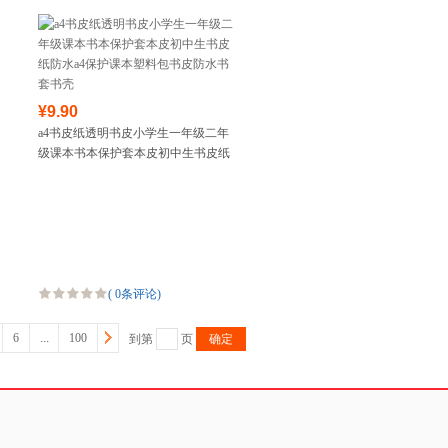
¥9.90
a4书皮纸透明书皮小学生一年级二年
级课本书本保护套本皮初中生书皮纸
防水a4保护课本塑料包书皮防水书套
书壳
(
0条评论
)
6
...
100
到第
页
确定