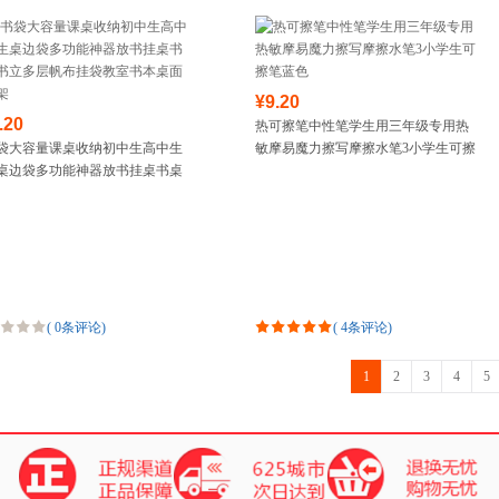
¥9.20
.20
热可擦笔中性笔学生用三年级专用热
袋大容量课桌收纳初中生高中生
敏摩易魔力擦写摩擦水笔3小学生可擦
桌边袋多功能神器放书挂桌书桌
笔蓝色
立多层帆布挂袋教室书本桌面置
(
0条评论
)
(
4条评论
)
1
2
3
4
5