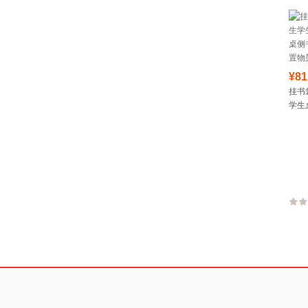
¥81
挂书
学生
侧书
物架