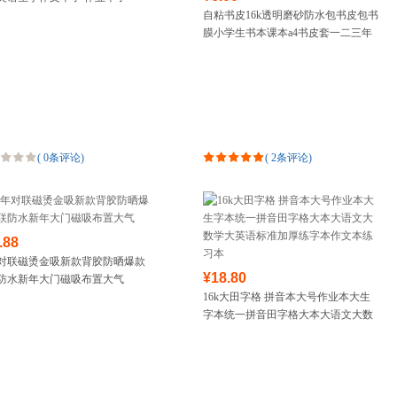
自粘书皮16k透明磨砂防水包书皮包书
膜小学生书本课本a4书皮套一二三年
级书壳塑料高中初中大号防水保护套
(
0条评论
)
(
2条评论
)
.88
对联磁烫金吸新款背胶防晒爆款
¥18.80
防水新年大门磁吸布置大气
16k大田字格 拼音本大号作业本大生
字本统一拼音田字格大本大语文大数
学大英语标准加厚练字本作文本练习
本