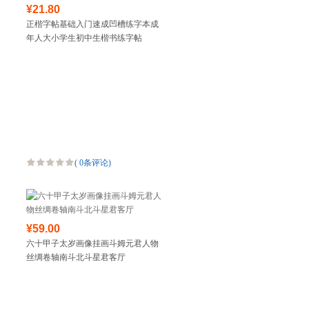
¥21.80
正楷字帖基础入门速成凹槽练字本成
年人大小学生初中生楷书练字帖
(
0条评论
)
¥59.00
六十甲子太岁画像挂画斗姆元君人物
丝绸卷轴南斗北斗星君客厅