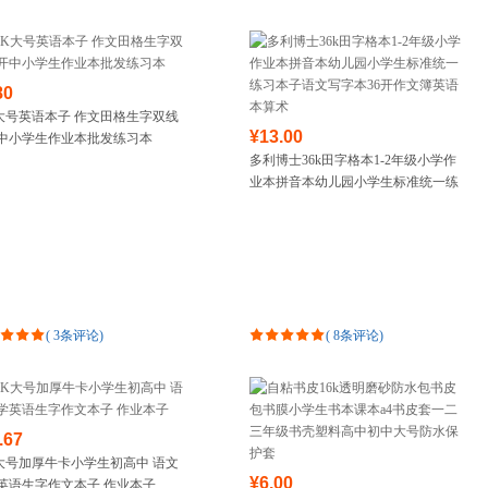
箱包皮具
手表饰品
运动户外
80
汽车用品
K大号英语本子 作文田格生字双线
食品
¥13.00
开中小学生作业本批发练习本
手机通讯
多利博士36k田字格本1-2年级小学作
数码影音
业本拼音本幼儿园小学生标准统一练
电脑办公
习本子语文写字本36开作文簿英语本
算术
大家电
家用电器
(
3条评论
)
(
8条评论
)
.67
K大号加厚牛卡小学生初高中 语文
¥6.00
英语生字作文本子 作业本子