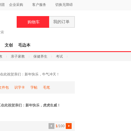
拼团
企业采购
客户服务
切换无障碍
我的订单
购物车
搜索
文创
毛边本
教
亲子家教
保健养生
考试
体员工在此祝贺亲们：新年快乐，牛气冲天！
文件包
识字卡
字帖
毛笔
体员工在此祝贺亲们：新年快乐，虎虎生威！
1
/100