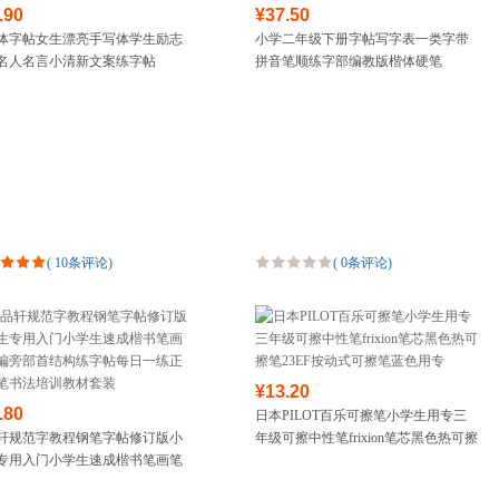
.90
¥37.50
体字帖女生漂亮手写体学生励志
小学二年级下册字帖写字表一类字带
名人名言小清新文案练字帖
拼音笔顺练字部编教版楷体硬笔
(
10条评论
)
(
0条评论
)
¥13.20
.80
日本PILOT百乐可擦笔小学生用专三
轩规范字教程钢笔字帖修订版小
年级可擦中性笔frixion笔芯黑色热可擦
专用入门小学生速成楷书笔画笔
笔23EF按动式可擦笔蓝色用专
旁部首结构练字帖每日一练正楷