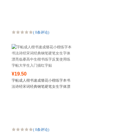
(
0条评论
)
¥19.50
字帖成人楷书速成簪花小楷练字本书
法诗经宋词经典钢笔硬笔女生字体漂
亮临摹高中生楷书练字反复使用练字
帖大学生入门描红字贴
(
0条评论
)