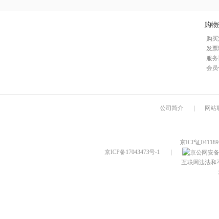
购物
购买
发票
服务
会员
公司简介
|
网站
京ICP证04118
京ICP备17043473号-1
|
互联网违法和不良