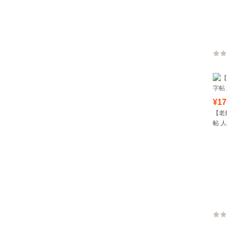
硬笔
¥17
【老
帖 