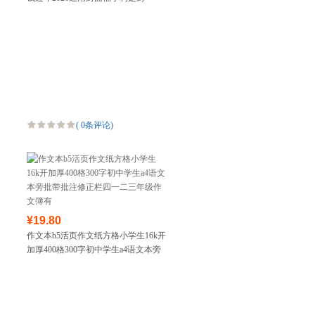
(
0条评论
)
¥19.80
作文本b5活页作文纸方格小学生16k开
加厚400格300字初中学生a4语文本旁
批带批注修正栏四一二三年级作文簿
有