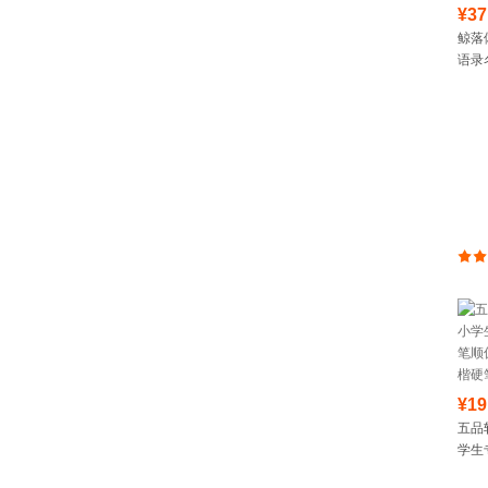
¥37
鲸落
语录
¥19
五品
学生
顺偏