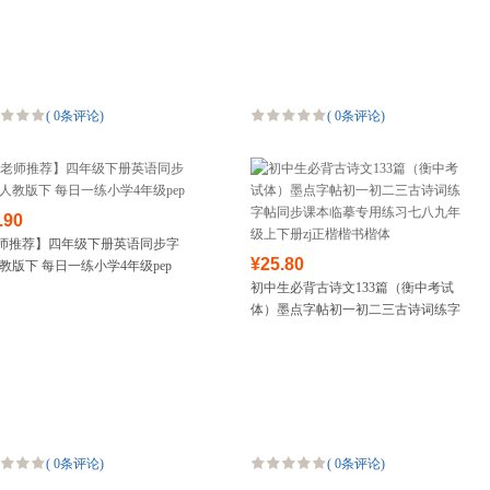
书法培训教材套装
(
0条评论
)
(
0条评论
)
.90
师推荐】四年级下册英语同步字
¥25.80
人教版下 每日一练小学4年级pep
初中生必背古诗文133篇（衡中考试
体）墨点字帖初一初二三古诗词练字
帖同步课本临摹专用练习七八九年级
上下册zj正楷楷书楷体
(
0条评论
)
(
0条评论
)