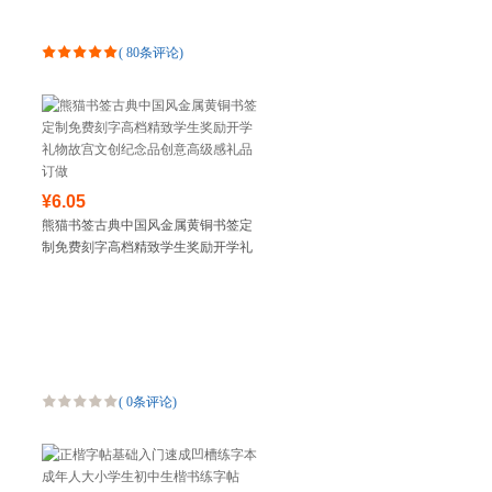
(
80条评论
)
¥6.05
熊猫书签古典中国风金属黄铜书签定
制免费刻字高档精致学生奖励开学礼
物故宫文创纪念品创意高级感礼品订
做
(
0条评论
)