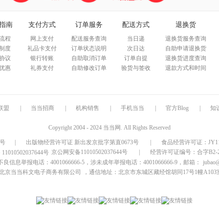
指南
支付方式
订单服务
配送方式
退换货
流程
网上支付
配送服务查询
当日递
退换货服务查询
制度
礼品卡支付
订单状态说明
次日达
自助申请退换货
协议
银行转账
自助取消订单
订单自提
退换货进度查询
优惠
礼券支付
自助修改订单
验货与签收
退款方式和时间
联盟
|
当当招商
|
机构销售
|
手机当当
|
官方Blog
|
知
Copyright 2004 - 2024 当当网. All Rights Reserved
9号
|
出版物经营许可证 新出发京批字第直0673号
|
食品经营许可证：JY1110
京公网安备11010502037644号
|
经营许可证编号：合字B2-20
信息举报电话：4001066666-5，涉未成年举报电话：4001066666-9，邮箱：
jubao
北京当当科文电子商务有限公司
，通信地址：北京市东城区藏经馆胡同17号1幢A103