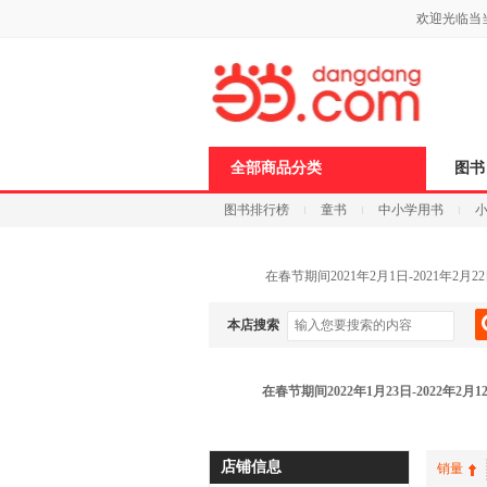
新
欢迎光临当
窗
口
打
开
无
障
碍
说
全部商品分类
图书
明
页
图书排行榜
童书
中小学用书
面,
按
科技
进口原版
电子书
Ctrl
加
在春节期间2021年2月1日-2021
波
浪
键
本店搜索
打
开
导
在春节期间2022年1月23日-202
盲
模
式
店铺信息
销量