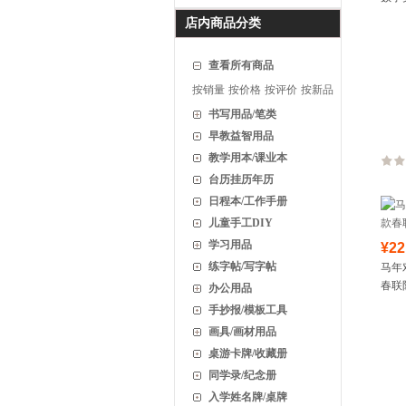
店内商品分类
查看所有商品
按销量
按价格
按评价
按新品
书写用品/笔类
早教益智用品
教学用本/课业本
台历挂历年历
日程本/工作手册
儿童手工DIY
学习用品
¥22
练字帖/写字帖
马年
春联
办公用品
手抄报/模板工具
画具/画材用品
桌游卡牌/收藏册
同学录/纪念册
入学姓名牌/桌牌