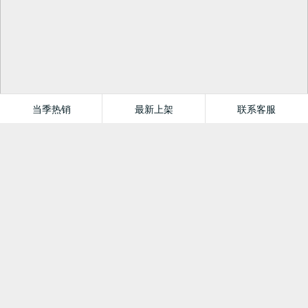
当季热销
最新上架
联系客服
梦达家居专营店
首页
分类
值得买
购物车
我的当当
关注
分类
新品