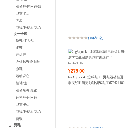
运动裤/休闲裤/短
卫衣/长T
套装
羽绒服/棉衣/风衣
女士专区
(
0条评论
)
板鞋/休闲鞋
跑鞋
综训鞋
户外越野登山鞋
凉鞋
¥279.00
运动背心
big3 quick 4.5篮球鞋361男鞋运动鞋夏
季实战耐磨男球鞋训练鞋子672621102
短袖t恤
运动短裤/短裙
运动裤/休闲裤
卫衣/长T
羽绒服/棉衣/风衣
套装
男鞋