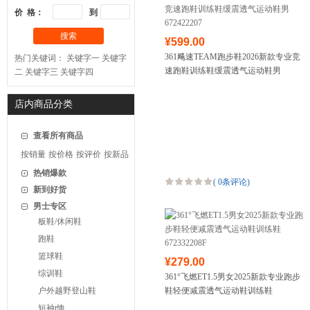
价 格：
到
搜索
¥599.00
361飚速TEAM跑步鞋2026新款专业竞
热门关键词：
关键字一
关键字
速跑鞋训练鞋缓震透气运动鞋男
二
关键字三
关键字四
672422207
店内商品分类
查看所有商品
按销量
按价格
按评价
按新品
热销爆款
(
0条评论
)
新到好货
男士专区
板鞋/休闲鞋
跑鞋
篮球鞋
¥279.00
综训鞋
361°飞燃ET1.5男女2025新款专业跑步
户外越野登山鞋
鞋轻便减震透气运动鞋训练鞋
672332208F
短袖t恤