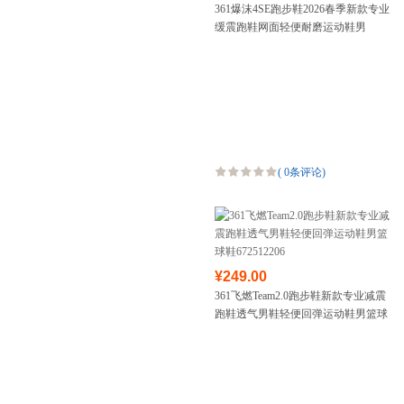
361爆沫4SE跑步鞋2026春季新款专业
缓震跑鞋网面轻便耐磨运动鞋男
672512233
(
0条评论
)
¥249.00
361飞燃Team2.0跑步鞋新款专业减震
跑鞋透气男鞋轻便回弹运动鞋男篮球
鞋672512206