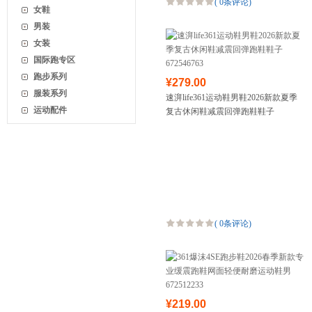
(
0条评论
)
女鞋
男装
女装
国际跑专区
跑步系列
¥279.00
服装系列
速湃life361运动鞋男鞋2026新款夏季
运动配件
复古休闲鞋减震回弹跑鞋鞋子
672546763
(
0条评论
)
¥219.00