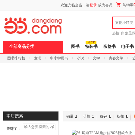
新
购物车
欢迎光临当当，请
登录
成为会员
窗
口
打
文物小精灵
开
无
障
热搜:
白狼星
碍
师3
重建秦
说
全部商品分类
图书
特装书
亲签书
电子书
明
页
图书排行榜
童书
中小学用书
小说
文学
青春文学
面,
按
科技
进口原版
电子书
Ctrl
加
波
浪
键
打
开
导
盲
模
本店搜索
销量
价格
好评
折扣
式
关键字：