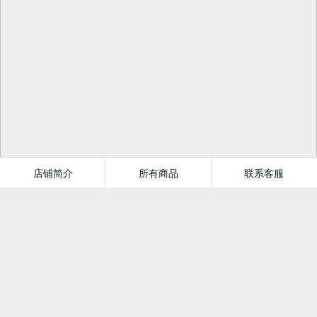
店铺简介
所有商品
联系客服
陕西尚居苑图书专营店
首页
分类
值得买
购物车
我的当当