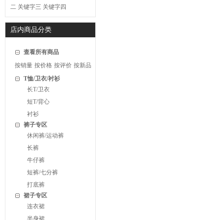
二
关键字三
关键字四
店内商品分类
查看所有商品
按销量
按价格
按评价
按新品
T恤/卫衣/衬衫
长T/卫衣
短T/背心
衬衫
裤子专区
休闲裤/运动裤
长裤
牛仔裤
短裤/七分裤
打底裤
裙子专区
连衣裙
半身裙