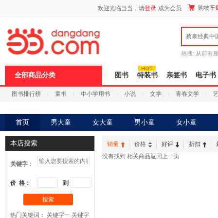
新
购物车
欢迎光临当当，请
登录
成为会员
窗
口
打
蔡皋经典中
开
无
障
热搜:
从前有
碍
五种时间
9
说
全部商品分类
图书
特装书
亲签书
电子书
明
页
图书排行榜
童书
中小学用书
小说
文学
青春文学
面,
按
科技
进口原版
电子书
Ctrl
加
首页
男大童
女大童
男小童
女小童
波
浪
本店搜索
键
销量
价格
好评
折扣
打
没有找到 相关商品
返回上一页
开
关键字：
导
盲
价 格：
到
模
式
搜索
热门关键词：
关键字一
关键字