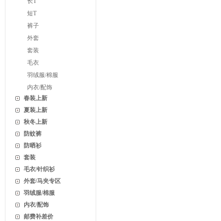
长T
短T
裤子
外套
套装
毛衣
羽绒服/棉服
内衣/配饰
春装上新
夏装上新
秋冬上新
防蚊裤
防晒衫
套装
毛衣/针织衫
外套/马夹专区
羽绒服/棉服
内衣/配饰
邮费补差价