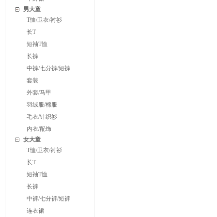
男大童
T恤/卫衣/衬衫
长T
短袖T恤
长裤
中裤/七分裤/短裤
套装
外套/马甲
羽绒服/棉服
毛衣/针织衫
内衣/配饰
女大童
T恤/卫衣/衬衫
长T
短袖T恤
长裤
中裤/七分裤/短裤
连衣裙