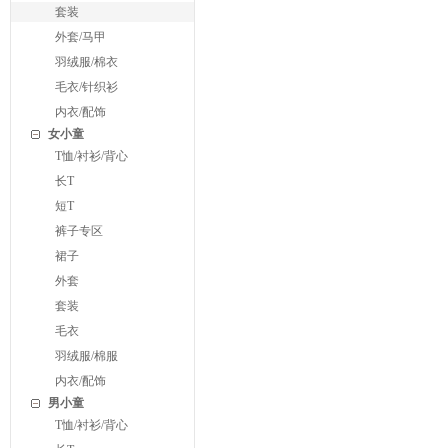
套装
外套/马甲
羽绒服/棉衣
毛衣/针织衫
内衣/配饰
女小童
T恤/衬衫/背心
长T
短T
裤子专区
裙子
外套
套装
毛衣
羽绒服/棉服
内衣/配饰
男小童
T恤/衬衫/背心