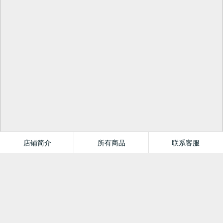
店铺简介
所有商品
联系客服
外文出版社旗舰店
全部商品
首页
分类
值得买
购物车
我的当当
登录
注册
TOP